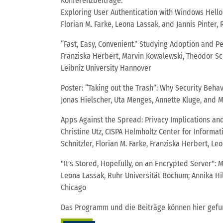
Konferenzbeiträge:
Exploring User Authentication with Windows Hello
Florian M. Farke, Leona Lassak, and Jannis Pinter
“Fast, Easy, Convenient.” Studying Adoption and Pe
Franziska Herbert, Marvin Kowalewski, Theodor Sc
Leibniz University Hannover
Poster: “Taking out the Trash”: Why Security Beha
Jonas Hielscher, Uta Menges, Annette Kluge, and 
Apps Against the Spread: Privacy Implications a
Christine Utz, CISPA Helmholtz Center for Informat
Schnitzler, Florian M. Farke, Franziska Herbert, 
"It's Stored, Hopefully, on an Encrypted Server''
Leona Lassak, Ruhr Universität Bochum; Annika Hild
Chicago
Das Programm und die Beiträge können hier gef