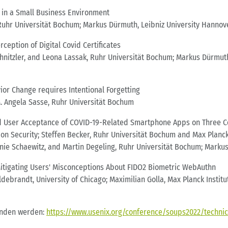
 in a Small Business Environment
, Ruhr Universität Bochum; Markus Dürmuth, Leibniz University Hannov
rception of Digital Covid Certificates
hnitzler, and Leona Lassak, Ruhr Universität Bochum; Markus Dürmut
vior Change requires Intentional Forgetting
M. Angela Sasse, Ruhr Universität Bochum
nd User Acceptance of COVID-19-Related Smartphone Apps on Three C
ion Security; Steffen Becker, Ruhr Universität Bochum and Max Planck
Leonie Schaewitz, and Martin Degeling, Ruhr Universität Bochum; Mark
: Mitigating Users' Misconceptions About FIDO2 Biometric WebAuthn
ebrandt, University of Chicago; Maximilian Golla, Max Planck Institute
unden werden:
https://www.usenix.org/conference/soups2022/technic