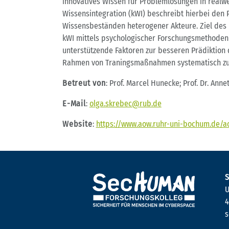
innovatives Wissen für Problemlösungen in realwe
Wissensintegration (kWI) beschreibt hierbei de
Wissensbeständen heterogener Akteure. Ziel des 
kWI mittels psychologischer Forschungsmethoden 
unterstützende Faktoren zur besseren Prädiktion d
Rahmen von Traningsmaßnahmen systematisch zu
Betreut von
: Prof. Marcel Hunecke; Prof. Dr. Anne
E-Mail
:
olga.skrebec@rub.de
Website
:
https://www.aow.ruhr-uni-bochum.de/a
S
U
4
s