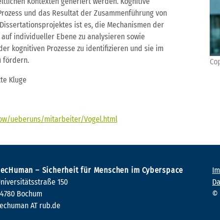
ltlichen Kontexten generiert werden. Kognitive
n Prozess und das Resultat der Zusammenführung von
Dissertationsprojektes ist es, die Mechanismen der
auf individueller Ebene zu analysieren sowie
er kognitiven Prozesse zu identifizieren und sie im
 fördern.
Cop
tte Kluge
ow/ueberuns/mitarbeiter/Vogel.html
ecHuman – Sicherheit für Menschen im Cyberspace
I
niversitätsstraße 150
Da
4780 Bochum
echuman AT rub.de