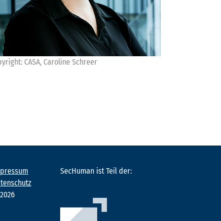
yright: CASA, Caroline Schreer
mpressum
SecHuman ist Teil der:
tenschutz
©
2026